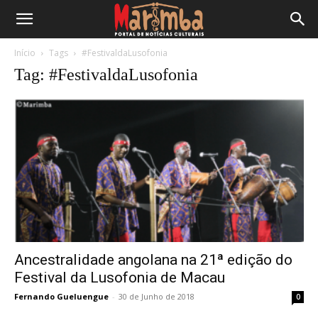
Início
Tags
#FestivaldaLusofonia
Tag: #FestivaldaLusofonia
Ancestralidade angolana na 21ª edição do
Festival da Lusofonia de Macau
Fernando Gueluengue
-
30 de Junho de 2018
0