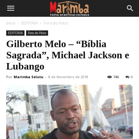
Início
EDITORIA
Fora do Palco
EDITORIA
Fora do Palco
Gilberto Melo – “Bíblia
Sagrada”, Michael Jackson e
Lubango
Por
Marimba Selutu
-
8 de Novembro de 2018
746
0