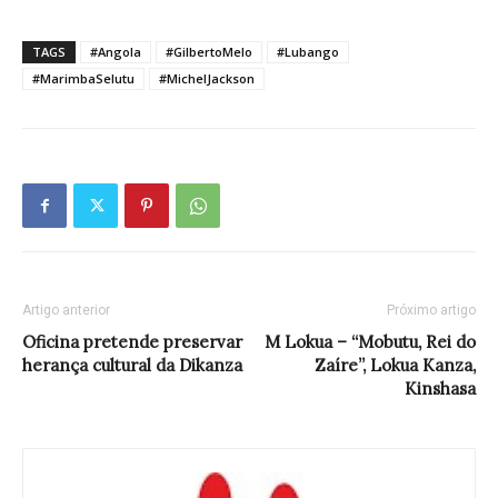
TAGS
#Angola
#GilbertoMelo
#Lubango
#MarimbaSelutu
#MichelJackson
Artigo anterior
Próximo artigo
Oficina pretende preservar
M Lokua – “Mobutu, Rei do
herança cultural da Dikanza
Zaíre”, Lokua Kanza,
Kinshasa