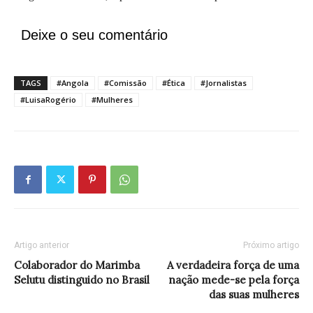
Deixe o seu comentário
TAGS
#Angola
#Comissão
#Ética
#Jornalistas
#LuisaRogério
#Mulheres
Artigo anterior
Próximo artigo
Colaborador do Marimba
A verdadeira força de uma
Selutu distinguido no Brasil
nação mede-se pela força
das suas mulheres