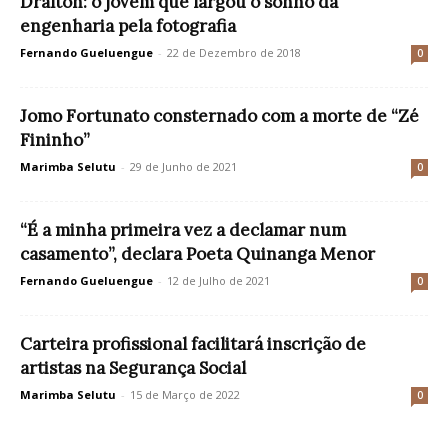
Drálton: o jovem que largou o sonho da
engenharia pela fotografia
Fernando Gueluengue
-
22 de Dezembro de 2018
0
Jomo Fortunato consternado com a morte de “Zé
Fininho”
Marimba Selutu
-
29 de Junho de 2021
0
“É a minha primeira vez a declamar num
casamento”, declara Poeta Quinanga Menor
Fernando Gueluengue
-
12 de Julho de 2021
0
Carteira profissional facilitará inscrição de
artistas na Segurança Social
Marimba Selutu
-
15 de Março de 2022
0