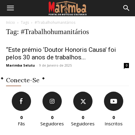
Início
Tags
#Trabalhohumanitários
Tag: #Trabalhohumanitários
“Este prémio ‘Doutor Honoris Causa’ foi
pelos 30 anos de trabalhos...
Marimba Selutu
-
9 de Janeiro de 2025
0
Conecte-Se
0
0
0
0
Fãs
Seguidores
Seguidores
Inscritos