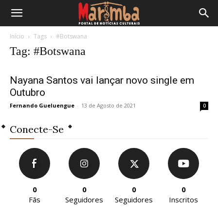
Início
Tags
#Botswana
Tag: #Botswana
Nayana Santos vai lançar novo single em
Outubro
Fernando Gueluengue
-
13 de Agosto de 2021
0
Conecte-Se
0
0
0
0
Fãs
Seguidores
Seguidores
Inscritos