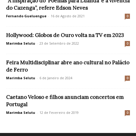
“A inspiração do ‘Poemas para Luanda’ é a vivência
do Cazenga”, refere Edson Neves
Fernando Gueluengue
-
16 de Agosto de 2021
0
Hollywood: Globos de Ouro volta na TV em 2023
Marimba Selutu
-
23 de Setembro de 2022
0
Feira Multidisciplinar abre ano cultural no Palácio
de Ferro
Marimba Selutu
-
6 de Janeiro de 2024
0
Caetano Veloso e filhos anunciam concertos em
Portugal
Marimba Selutu
-
12 de Fevereiro de 2019
0