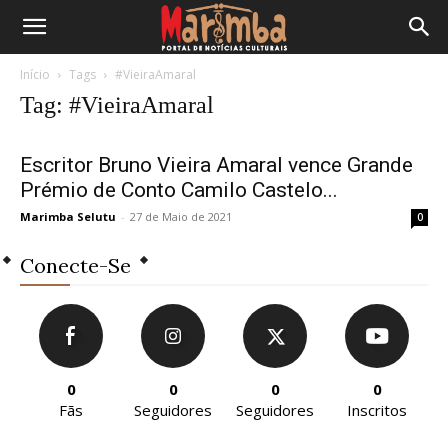
Início
Tags
#VieiraAmaral
Tag: #VieiraAmaral
Escritor Bruno Vieira Amaral vence Grande
Prémio de Conto Camilo Castelo...
Marimba Selutu
-
27 de Maio de 2021
0
Conecte-Se
0
0
0
0
Fãs
Seguidores
Seguidores
Inscritos