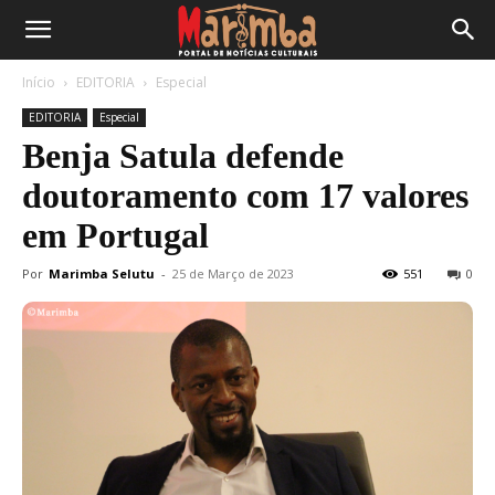
Início
EDITORIA
Especial
EDITORIA
Especial
Benja Satula defende
doutoramento com 17 valores
em Portugal
Por
Marimba Selutu
-
25 de Março de 2023
551
0