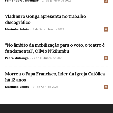
Fernando Gueluengue
-
24 de Janeiro de 2022
2
Vladimiro Gonga apresenta no trabalho
discográfico
Marimba Selutu
-
7 de Setembro de 2023
0
“No âmbito da mobilização para o voto, o teatro é
fundamental”, Olívio N‘kilumbu
Pedro Muhongo
-
27 de Outubro de 2021
0
Morreu o Papa Francisco, líder da Igreja Católica
há 12 anos
Marimba Selutu
-
21 de Abril de 2025
0