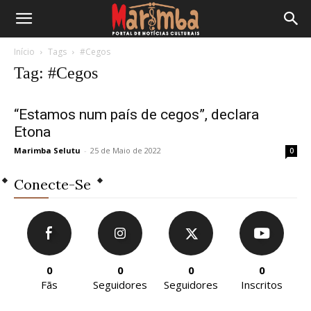
Início
Tags
#Cegos
Tag: #Cegos
“Estamos num país de cegos”, declara
Etona
Marimba Selutu
-
25 de Maio de 2022
0
Conecte-Se
0
0
0
0
Fãs
Seguidores
Seguidores
Inscritos