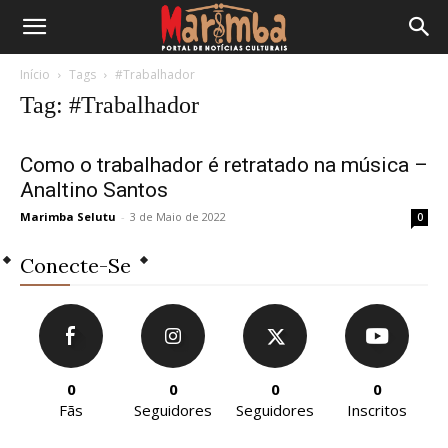
Início
Tags
#Trabalhador
Tag: #Trabalhador
Como o trabalhador é retratado na música –
Analtino Santos
Marimba Selutu
-
3 de Maio de 2022
0
Conecte-Se
0
0
0
0
Fãs
Seguidores
Seguidores
Inscritos