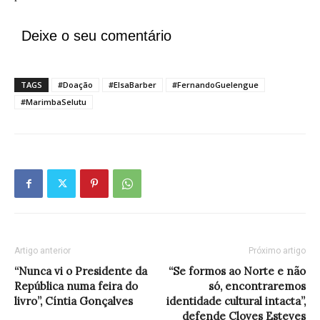
Deixe o seu comentário
TAGS
#Doação
#ElsaBarber
#FernandoGuelengue
#MarimbaSelutu
Artigo anterior
Próximo artigo
“Nunca vi o Presidente da
“Se formos ao Norte e não
República numa feira do
só, encontraremos
livro”, Cíntia Gonçalves
identidade cultural intacta”,
defende Cloves Esteves