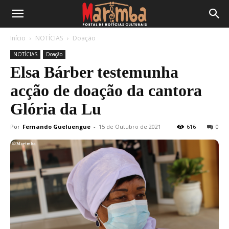
Início
NOTÍCIAS
Doação
NOTÍCIAS
Doação
Elsa Bárber testemunha
acção de doação da cantora
Glória da Lu
Por
Fernando Gueluengue
-
15 de Outubro de 2021
616
0