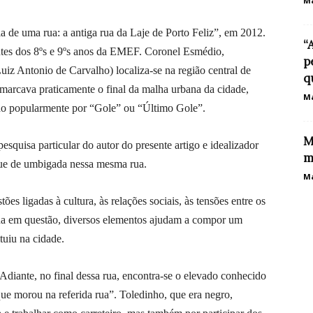
Ma
 de uma rua: a antiga rua da Laje de Porto Feliz”, em 2012.
“
antes dos 8ºs e 9ºs anos da EMEF. Coronel Esmédio,
p
Luiz Antonio de Carvalho) localiza-se na região central de
q
emarcava praticamente o final da malha urbana da cidade,
Ma
do popularmente por “Gole” ou “Último Gole”.
M
pesquisa particular do autor do presente artigo e idealizador
m
que de umbigada nessa mesma rua.
Ma
es ligadas à cultura, às relações sociais, às tensões entre os
ua em questão, diversos elementos ajudam a compor um
tuiu na cidade.
“Adiante, no final dessa rua, encontra-se o elevado conhecido
e morou na referida rua”. Toledinho, que era negro,