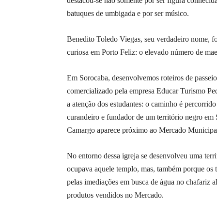
destacou-se não somente por ser figura conhecida
batuques de umbigada e por ser músico.
Benedito Toledo Viegas, seu verdadeiro nome, fo
curiosa em Porto Feliz: o elevado número de mae
Em Sorocaba, desenvolvemos roteiros de passeios
comercializado pela empresa Educar Turismo Peda
a atenção dos estudantes: o caminho é percorrid
curandeiro e fundador de um território negro em 
Camargo aparece próximo ao Mercado Municipal, 
No entorno dessa igreja se desenvolveu uma terr
ocupava aquele templo, mas, também porque os tr
pelas imediações em busca de água no chafariz al
produtos vendidos no Mercado.