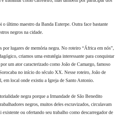
 e trabalhar como carreteiro, mas também por participar dos
i o último maestro da Banda Euterpe. Outra face bastante
stros negros na cidade.
 por lugares de memória negra. No roteiro “África em nós”,
gógico, criamos uma estratégia interessante para conquistar
o por um ator caracterizado como João de Camargo, famoso
Sorocaba no início do século XX. Nesse roteiro, João de
em local onde existiu a Igreja de Santo Antonio.
itorialidade negra porque a Irmandade de São Benedito
abalhadores negros, muitos deles escravizados, circulavam
i existente ou ofertando seu trabalho como descarregador de