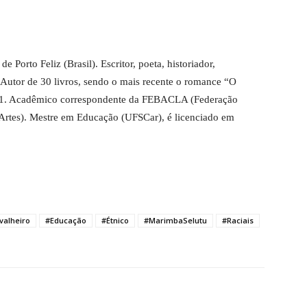
e Porto Feliz (Brasil). Escritor, poeta, historiador,
 Autor de 30 livros, sendo o mais recente o romance “O
21. Acadêmico correspondente da FEBACLA (Federação
 Artes). Mestre em Educação (UFSCar), é licenciado em
valheiro
#Educação
#Étnico
#MarimbaSelutu
#Raciais