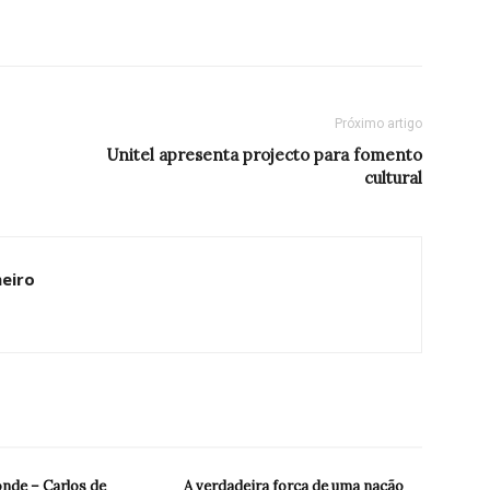
Próximo artigo
Unitel apresenta projecto para fomento
cultural
heiro
onde – Carlos de
A verdadeira força de uma nação