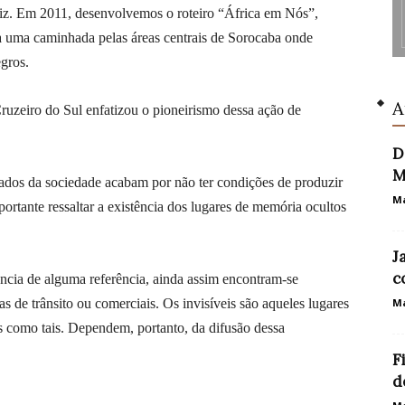
iz. Em 2011, desenvolvemos o roteiro “África em Nós”,
a uma caminhada pelas áreas centrais de Sorocaba onde
gros.
A
Cruzeiro do Sul enfatizou o pioneirismo dessa ação de
D
M
zados da sociedade acabam por não ter condições de produzir
Ma
ortante ressaltar a existência dos lugares de memória ocultos
J
c
ência de alguma referência, ainda assim encontram-se
s de trânsito ou comerciais. Os invisíveis são aqueles lugares
Ma
 como tais. Dependem, portanto, da difusão dessa
F
d