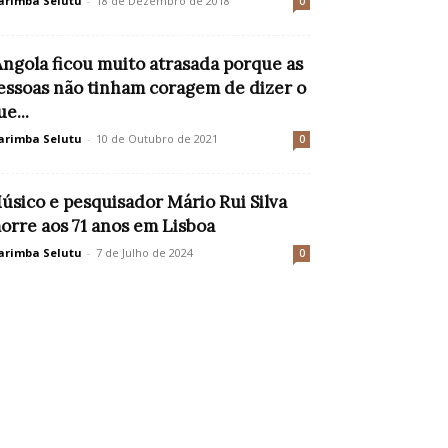
rimba Selutu
-
18 de Dezembro de 2018
0
Angola ficou muito atrasada porque as
essoas não tinham coragem de dizer o
ue...
rimba Selutu
-
10 de Outubro de 2021
0
úsico e pesquisador Mário Rui Silva
orre aos 71 anos em Lisboa
rimba Selutu
-
7 de Julho de 2024
0