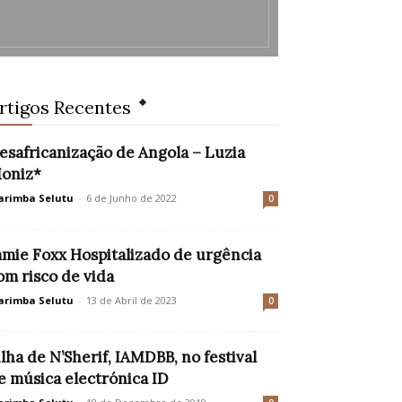
rtigos Recentes
esafricanização de Angola – Luzia
oniz*
rimba Selutu
-
6 de Junho de 2022
0
amie Foxx Hospitalizado de urgência
om risco de vida
rimba Selutu
-
13 de Abril de 2023
0
ilha de N’Sherif, IAMDBB, no festival
e música electrónica ID