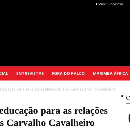
Entrar / Cadastrar
Marimba
CIAL
ENTREVISTAS
FORA DO PALCO
MARIMBA ÁFRICA
ducação para as relações étnico-raciais – Carlos Carvalho Cavalheiro
Selutu
C
ducação para as relações
los Carvalho Cavalheiro