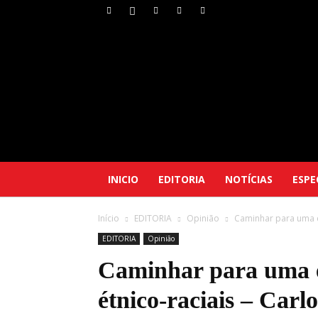
INICIO
EDITORIA
NOTÍCIAS
ESPE
Início
EDITORIA
Opinião
Caminhar para uma e
EDITORIA
Opinião
Caminhar para uma e
étnico-raciais – Car