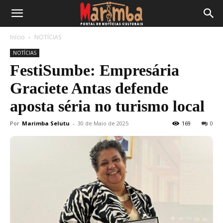
Início
NOTÍCIAS
NOTÍCIAS
FestiSumbe: Empresária
Graciete Antas defende
aposta séria no turismo local
Por
Marimba Selutu
-
30 de Maio de 2025
169
0