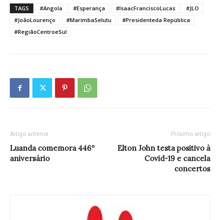
TAGS
#Angola
#Esperança
#IsaacFranciscoLucas
#JLO
#JoãoLourenço
#MarimbaSelutu
#Presidenteda República
#RegiãoCentroeSul
Artigo anterior
Próximo artigo
Luanda comemora 446º
Elton John testa positivo à
aniversário
Covid-19 e cancela
concertos