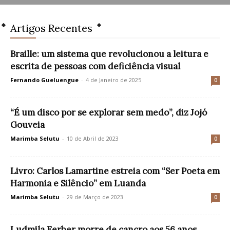
Artigos Recentes
Braille: um sistema que revolucionou a leitura e
escrita de pessoas com deficiência visual
Fernando Gueluengue
-
4 de Janeiro de 2025
0
“É um disco por se explorar sem medo”, diz Jojó
Gouveia
Marimba Selutu
-
10 de Abril de 2023
0
Livro: Carlos Lamartine estreia com “Ser Poeta em
Harmonia e Silêncio” em Luanda
Marimba Selutu
-
29 de Março de 2023
0
Ludmila Ferber morre de cancro aos 56 anos