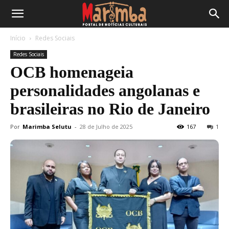
Início
Redes Sociais
Redes Sociais
OCB homenageia
personalidades angolanas e
brasileiras no Rio de Janeiro
Por
Marimba Selutu
-
28 de Julho de 2025
167
1