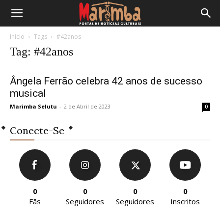
Início
Tags
#42anos
Tag: #42anos
Ângela Ferrão celebra 42 anos de sucesso
musical
Marimba Selutu
-
2 de Abril de 2023
0
Conecte-Se
0
0
0
0
Fãs
Seguidores
Seguidores
Inscritos