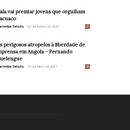
ala vai premiar jovens que orgulham
acuaco
rimba Selutu
-
23 de Junho de 2023
1
s perigosos atropelos à liberdade de
mprensa em Angola – Fernando
uelengue
rimba Selutu
-
25 de Abril de 2021
0