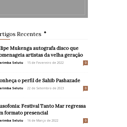
rtigos Recentes
ilipe Mukenga autografa disco que
omenageia artistas da velha geração
rimba Selutu
-
15 de Fevereiro de 2022
0
onheça o perfil de Sahib Pashazade
rimba Selutu
-
22 de Setembro de 2023
0
usofonia: Festival Tanto Mar regressa
m formato presencial
rimba Selutu
-
16 de Março de 2022
0