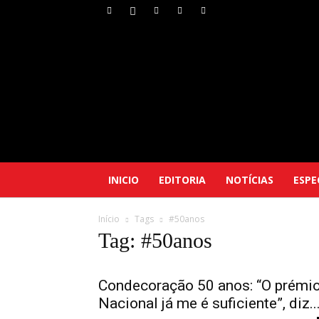
INICIO
EDITORIA
NOTÍCIAS
ESPE
Início
Tags
#50anos
Tag: #50anos
Condecoração 50 anos: “O prémi
Nacional já me é suficiente”, diz..