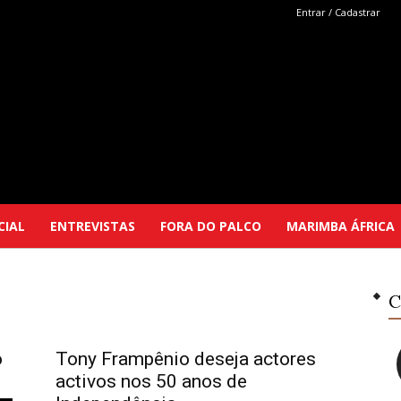
Entrar / Cadastrar
Marimba
CIAL
ENTREVISTAS
FORA DO PALCO
MARIMBA ÁFRICA
Selutu
C
o
Tony Frampênio deseja actores
.
activos nos 50 anos de