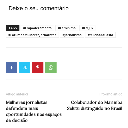
Deixe o seu comentário
TAGS
#Empoderamento
#Feminimo
#FMJIG
#FórumdeMulheresJornalistas
#Jornalistas
#MilenadaCosta
Artigo anterior
Próximo artigo
Mulheres jornalistas
Colaborador do Marimba
defendem mais
Selutu distinguido no Brasil
oportunidades nos espaços
de decisão