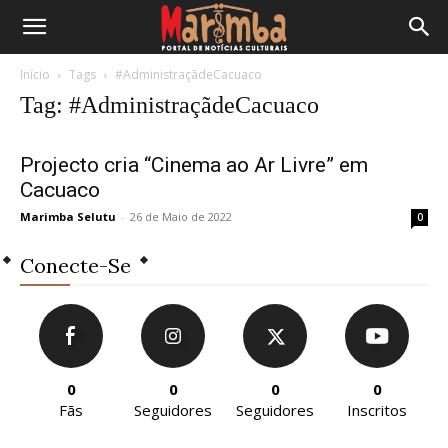
Início
Tags
#AdministraçãdeCacuaco
Tag: #AdministraçãdeCacuaco
Projecto cria “Cinema ao Ar Livre” em
Cacuaco
Marimba Selutu
-
26 de Maio de 2022
0
Conecte-Se
0
0
0
0
Fãs
Seguidores
Seguidores
Inscritos