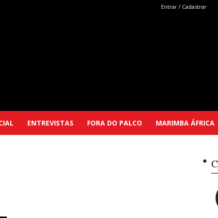
Entrar / Cadastrar
Marimba
CIAL
ENTREVISTAS
FORA DO PALCO
MARIMBA ÁFRICA
Selutu
C