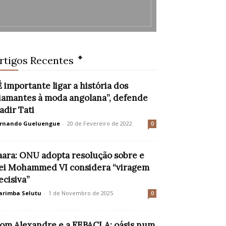
rtigos Recentes
É importante ligar a história dos
iamantes à moda angolana”, defende
adir Tati
rnando Gueluengue
-
20 de Fevereiro de 2022
0
aara: ONU adopta resolução sobre e
ei Mohammed VI considera “viragem
ecisiva”
rimba Selutu
-
1 de Novembro de 2025
0
om Alexandre e a FEBACLA: oásis num