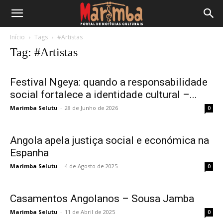
Início
Tags
#Artistas
Tag: #Artistas
Festival Ngeya: quando a responsabilidade
social fortalece a identidade cultural –...
Marimba Selutu
-
28 de Junho de 2026
0
Angola apela justiça social e económica na
Espanha
Marimba Selutu
-
4 de Agosto de 2025
0
Casamentos Angolanos – Sousa Jamba
Marimba Selutu
-
11 de Abril de 2025
0