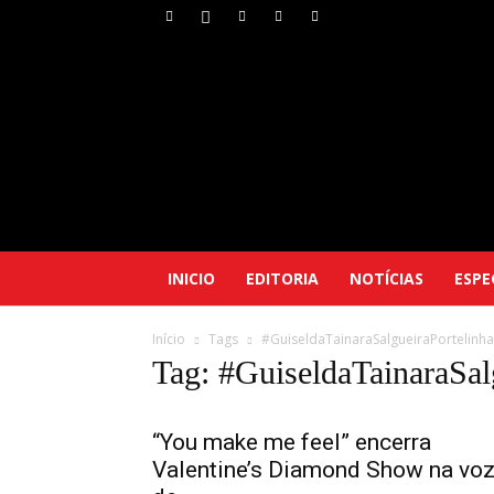
INICIO
EDITORIA
NOTÍCIAS
ESPE
Início
Tags
#GuiseldaTainaraSalgueiraPortelinha
Tag: #GuiseldaTainaraSal
“You make me feel” encerra
Valentine’s Diamond Show na vo