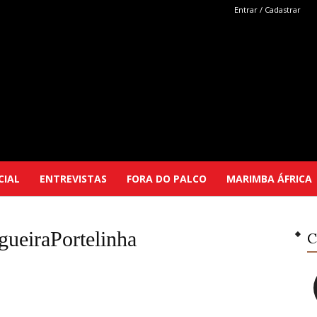
Entrar / Cadastrar
Marimba
CIAL
ENTREVISTAS
FORA DO PALCO
MARIMBA ÁFRICA
Selutu
gueiraPortelinha
C
z