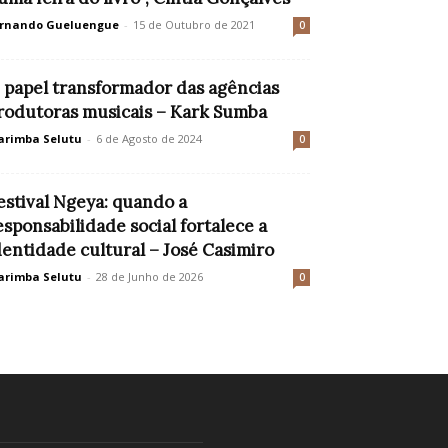
rnando Gueluengue
-
15 de Outubro de 2021
0
 papel transformador das agências
rodutoras musicais – Kark Sumba
rimba Selutu
-
6 de Agosto de 2024
0
estival Ngeya: quando a
esponsabilidade social fortalece a
dentidade cultural – José Casimiro
rimba Selutu
-
28 de Junho de 2026
0