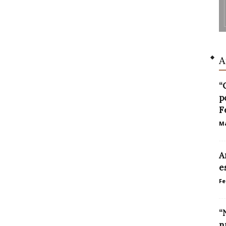
A
“
p
F
Ma
A
e
Fe
“
n