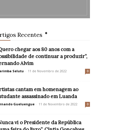
rtigos Recentes
Quero chegar aos 80 anos com a
ossibilidade de continuar a produzir”,
ernando Alvim
rimba Selutu
-
11 de Novembro de 2022
0
rtistas cantam em homenagem ao
studante assassinado em Luanda
rnando Gueluengue
-
11 de Novembro de 2022
0
Nunca vi o Presidente da República
uma feira do livro”, Cíntia Gonçalves