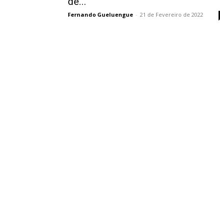
de...
Fernando Gueluengue
-
21 de Fevereiro de 2022