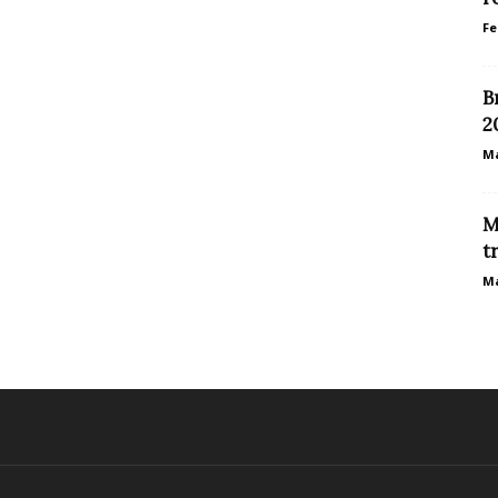
Fe
B
2
Ma
M
t
Ma