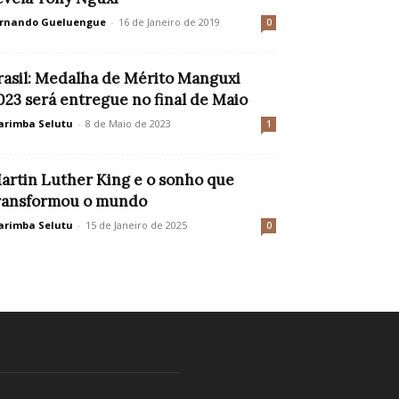
rnando Gueluengue
-
16 de Janeiro de 2019
0
rasil: Medalha de Mérito Manguxi
023 será entregue no final de Maio
rimba Selutu
-
8 de Maio de 2023
1
artin Luther King e o sonho que
ransformou o mundo
rimba Selutu
-
15 de Janeiro de 2025
0