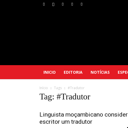
INICIO
EDITORIA
NOTÍCIAS
ESPE
Início
Tags
#Tradutor
Tag: #Tradutor
Linguista moçambicano consider
escritor um tradutor