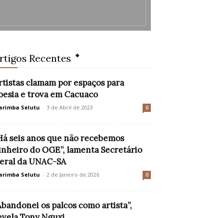
rtigos Recentes
rtistas clamam por espaços para
oesia e trova em Cacuaco
rimba Selutu
-
3 de Abril de 2023
0
Há seis anos que não recebemos
inheiro do OGE”, lamenta Secretário
eral da UNAC-SA
rimba Selutu
-
2 de Janeiro de 2026
0
Abandonei os palcos como artista”,
evela Tony Nguxi