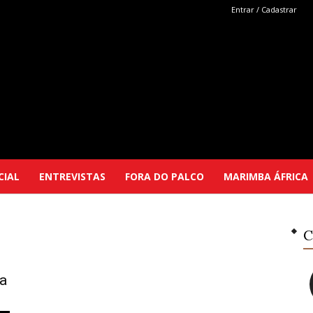
Entrar / Cadastrar
Marimba
CIAL
ENTREVISTAS
FORA DO PALCO
MARIMBA ÁFRICA
Selutu
C
a