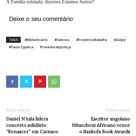
À Família enlutada, dizemos Estamos Juntos!!
Deixe o seu comentário
TAGS
#Bibliotecário
#Faleceu
#FredericoBatalha
#Golpe
#PauloTjipilica
ProvedordeJustiça
Artigo anterior
Próximo artigo
Daniel N’xala lidera
Escritor angolano
concerto solidário
Nituecheni Africano vence
“Renascer” em Cacuaco
o Sankofa Book Awards