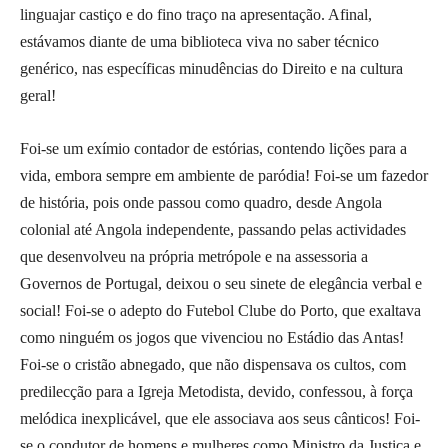
linguajar castiço e do fino traço na apresentação. Afinal,
estávamos diante de uma biblioteca viva no saber técnico
genérico, nas específicas minudências do Direito e na cultura
geral!
Foi-se um exímio contador de estórias, contendo lições para a
vida, embora sempre em ambiente de paródia! Foi-se um fazedor
de história, pois onde passou como quadro, desde Angola
colonial até Angola independente, passando pelas actividades
que desenvolveu na própria metrópole e na assessoria a
Governos de Portugal, deixou o seu sinete de elegância verbal e
social! Foi-se o adepto do Futebol Clube do Porto, que exaltava
como ninguém os jogos que vivenciou no Estádio das Antas!
Foi-se o cristão abnegado, que não dispensava os cultos, com
predilecção para a Igreja Metodista, devido, confessou, à força
melódica inexplicável, que ele associava aos seus cânticos! Foi-
se o condutor de homens e mulheres como Ministro da Justiça e