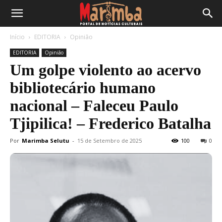
Início
EDITORIA
Opinião
EDITORIA
Opinião
Um golpe violento ao acervo
bibliotecário humano
nacional – Faleceu Paulo
Tjipilica! – Frederico Batalha
Por
Marimba Selutu
-
15 de Setembro de 2025
100
0