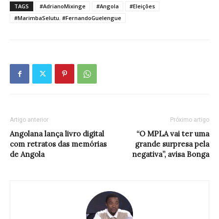
TAGS
#AdrianoMixinge
#Angola
#Eleições
#MarimbaSelutu. #FernandoGuelengue
Artigo anterior
Próximo artigo
Angolana lança livro digital
“O MPLA vai ter uma
com retratos das memórias
grande surpresa pela
de Angola
negativa”, avisa Bonga