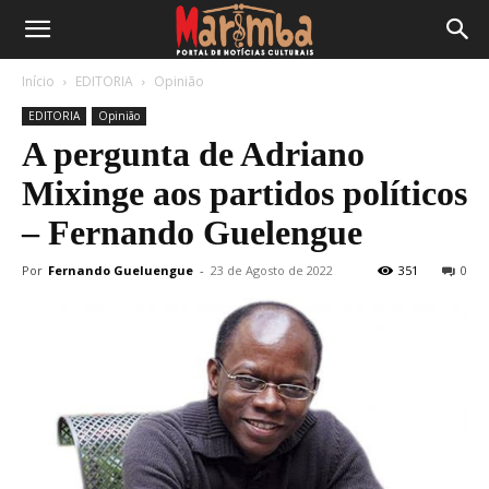
Início
EDITORIA
Opinião
EDITORIA
Opinião
A pergunta de Adriano
Mixinge aos partidos políticos
– Fernando Guelengue
Por
Fernando Gueluengue
-
23 de Agosto de 2022
351
0