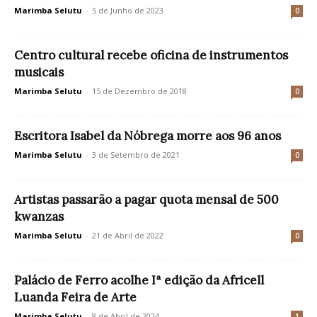
Marimba Selutu
-
5 de Junho de 2023
0
Centro cultural recebe oficina de instrumentos
musicais
Marimba Selutu
-
15 de Dezembro de 2018
0
Escritora Isabel da Nóbrega morre aos 96 anos
Marimba Selutu
-
3 de Setembro de 2021
0
Artistas passarão a pagar quota mensal de 500
kwanzas
Marimba Selutu
-
21 de Abril de 2022
0
Palácio de Ferro acolhe Iª edição da Africell
Luanda Feira de Arte
Marimba Selutu
-
8 de Abril de 2024
1