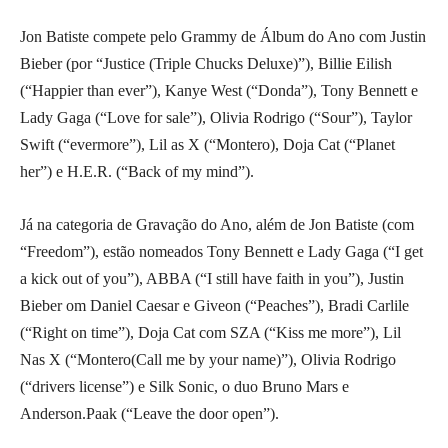
Jon Batiste compete pelo Grammy de Álbum do Ano com Justin
Bieber (por “Justice (Triple Chucks Deluxe)”), Billie Eilish
(“Happier than ever”), Kanye West (“Donda”), Tony Bennett e
Lady Gaga (“Love for sale”), Olivia Rodrigo (“Sour”), Taylor
Swift (“evermore”), Lil as X (“Montero), Doja Cat (“Planet
her”) e H.E.R. (“Back of my mind”).
Já na categoria de Gravação do Ano, além de Jon Batiste (com
“Freedom”), estão nomeados Tony Bennett e Lady Gaga (“I get
a kick out of you”), ABBA (“I still have faith in you”), Justin
Bieber om Daniel Caesar e Giveon (“Peaches”), Bradi Carlile
(“Right on time”), Doja Cat com SZA (“Kiss me more”), Lil
Nas X (“Montero(Call me by your name)”), Olivia Rodrigo
(“drivers license”) e Silk Sonic, o duo Bruno Mars e
Anderson.Paak (“Leave the door open”).