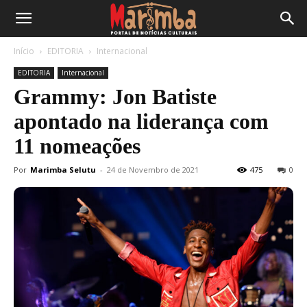
Início
EDITORIA
Internacional
EDITORIA
Internacional
Grammy: Jon Batiste
apontado na liderança com
11 nomeações
Por
Marimba Selutu
-
24 de Novembro de 2021
475
0