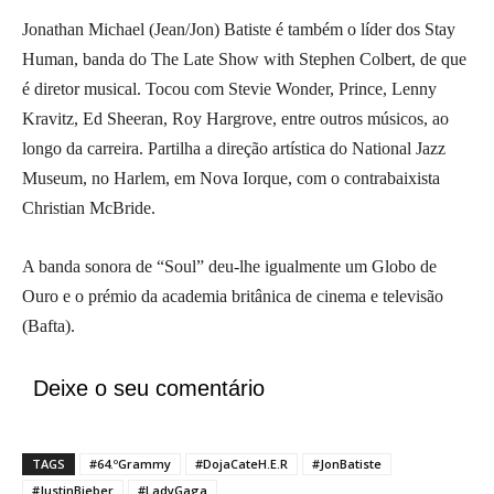
Jonathan Michael (Jean/Jon) Batiste é também o líder dos Stay
Human, banda do The Late Show with Stephen Colbert, de que
é diretor musical. Tocou com Stevie Wonder, Prince, Lenny
Kravitz, Ed Sheeran, Roy Hargrove, entre outros músicos, ao
longo da carreira. Partilha a direção artística do National Jazz
Museum, no Harlem, em Nova Iorque, com o contrabaixista
Christian McBride.
A banda sonora de “Soul” deu-lhe igualmente um Globo de
Ouro e o prémio da academia britânica de cinema e televisão
(Bafta).
Deixe o seu comentário
TAGS
#64.ºGrammy
#DojaCateH.E.R
#JonBatiste
#JustinBieber
#LadyGaga