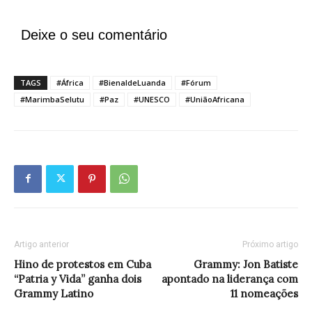
Deixe o seu comentário
TAGS
#África
#BienaldeLuanda
#Fórum
#MarimbaSelutu
#Paz
#UNESCO
#UniãoAfricana
Artigo anterior
Próximo artigo
Hino de protestos em Cuba
Grammy: Jon Batiste
“Patria y Vida” ganha dois
apontado na liderança com
Grammy Latino
11 nomeações