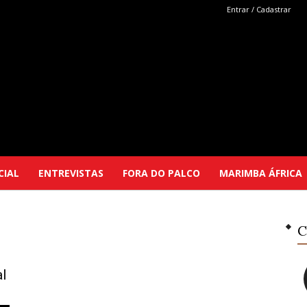
Entrar / Cadastrar
Marimba
CIAL
ENTREVISTAS
FORA DO PALCO
MARIMBA ÁFRICA
Selutu
C
al