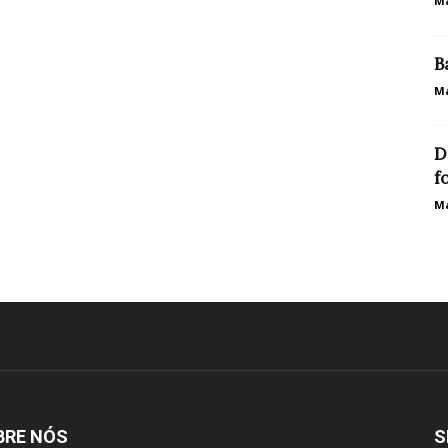
Ma
B
Ma
D
f
Ma
BRE NÓS
S