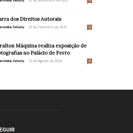
rimba Selutu
-
22 de Novembro de 2022
0
arra dos Direitos Autorais
rimba Selutu
-
23 de Fevereiro de 2019
0
ralton Máquina realiza exposição de
otografias no Palácio de Ferro
rimba Selutu
-
12 de Agosto de 2024
0
EGUIR