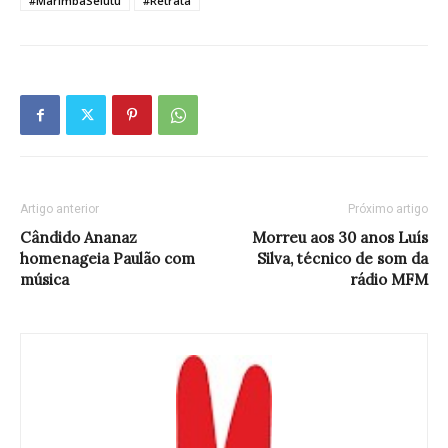
#MarimbaSelutu
#Retrata
Artigo anterior
Próximo artigo
Cândido Ananaz
Morreu aos 30 anos Luís
homenageia Paulão com
Silva, técnico de som da
música
rádio MFM