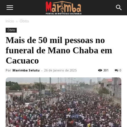
Início
Óbito
Óbito
Mais de 50 mil pessoas no
funeral de Mano Chaba em
Cacuaco
Por
Marimba Selutu
-
26 de Janeiro de 2025
301
0