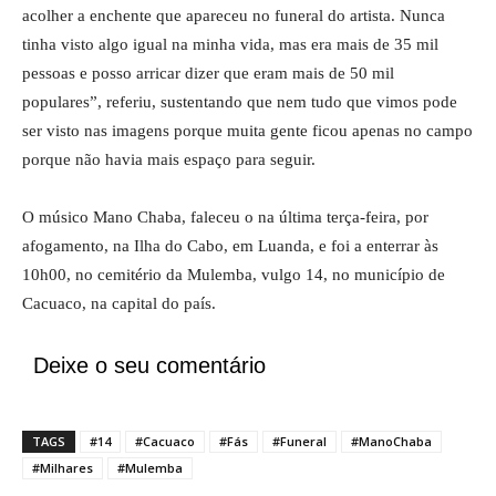
acolher a enchente que apareceu no funeral do artista. Nunca
tinha visto algo igual na minha vida, mas era mais de 35 mil
pessoas e posso arricar dizer que eram mais de 50 mil
populares”, referiu, sustentando que nem tudo que vimos pode
ser visto nas imagens porque muita gente ficou apenas no campo
porque não havia mais espaço para seguir.
O músico Mano Chaba, faleceu o na última terça-feira, por
afogamento, na Ilha do Cabo, em Luanda, e foi a enterrar às
10h00, no cemitério da Mulemba, vulgo 14, no município de
Cacuaco, na capital do país.
Deixe o seu comentário
TAGS
#14
#Cacuaco
#Fás
#Funeral
#ManoChaba
#Milhares
#Mulemba