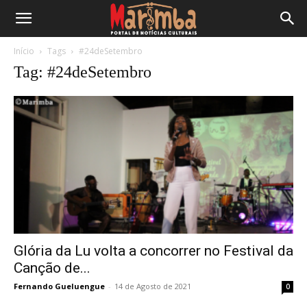
Início
Tags
#24deSetembro
Tag: #24deSetembro
Glória da Lu volta a concorrer no Festival da
Canção de...
Fernando Gueluengue
-
14 de Agosto de 2021
0