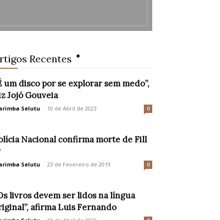
rtigos Recentes
É um disco por se explorar sem medo”,
iz Jojó Gouveia
rimba Selutu
-
10 de Abril de 2023
0
olícia Nacional confirma morte de Fill
r
rimba Selutu
-
23 de Fevereiro de 2019
0
Os livros devem ser lidos na língua
riginal”, afirma Luis Fernando