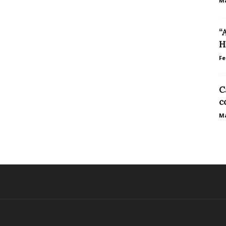
Ma
“
H
Fe
C
c
Ma