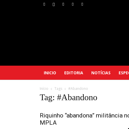
INICIO
EDITORIA
NOTÍCIAS
ESPE
Início
Tags
#Abandono
Tag: #Abandono
Riquinho “abandona” militância n
MPLA