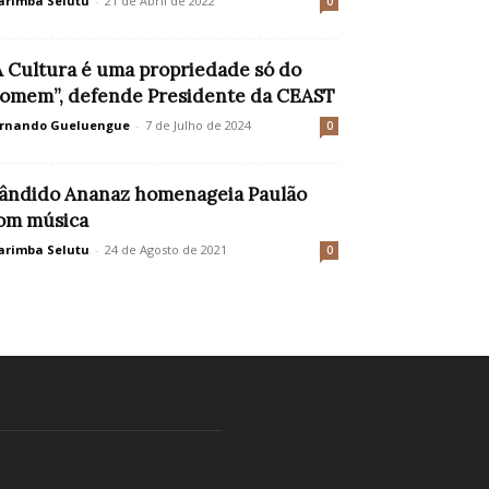
rimba Selutu
-
21 de Abril de 2022
0
A Cultura é uma propriedade só do
omem”, defende Presidente da CEAST
rnando Gueluengue
-
7 de Julho de 2024
0
ândido Ananaz homenageia Paulão
om música
rimba Selutu
-
24 de Agosto de 2021
0