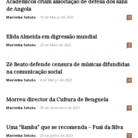
Académicos criam associação de defesa dos sans
de Angola
Marimba Selutu
-
10 de Março de 2023
0
Elida Almeida em digressão mundial
Marimba Selutu
-
25 de Maio de 2022
0
Zé Beato defende censura de músicas difundidas
na comunicação social
Marimba Selutu
-
4 de Março de 2022
0
Morreu director da Cultura de Benguela
Marimba Selutu
-
29 de Setembro de 2021
0
Uma “liamba” que se recomenda – Fusi da Silva
Marimba Selutu
-
25 de Junho de 2023
0