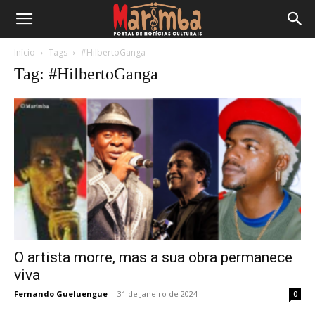
Início
Tags
#HilbertoGanga
Tag: #HilbertoGanga
O artista morre, mas a sua obra permanece
viva
Fernando Gueluengue
-
31 de Janeiro de 2024
0