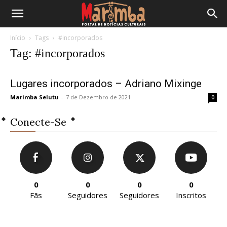
Início
Tags
#incorporados
Tag: #incorporados
Lugares incorporados – Adriano Mixinge
Marimba Selutu
-
7 de Dezembro de 2021
0
Conecte-Se
0
0
0
0
Fãs
Seguidores
Seguidores
Inscritos