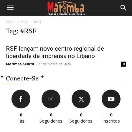
Início
Tags
#RSF
Tag: #RSF
RSF lançam novo centro regional de
liberdade de imprensa no Líbano
Marimba Selutu
-
27 de Março de 2024
0
Conecte-Se
0
0
0
0
Fãs
Seguidores
Seguidores
Inscritos