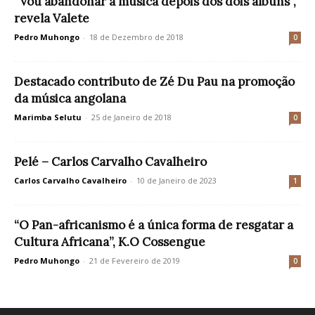
“Vou abandonar a música depois dos dois álbuns”,
revela Valete
Pedro Muhongo
-
18 de Dezembro de 2018
0
Destacado contributo de Zé Du Pau na promoção
da música angolana
Marimba Selutu
-
25 de Janeiro de 2018
0
Pelé – Carlos Carvalho Cavalheiro
Carlos Carvalho Cavalheiro
-
10 de Janeiro de 2023
1
“O Pan-africanismo é a única forma de resgatar a
Cultura Africana”, K.O Cossengue
Pedro Muhongo
-
21 de Fevereiro de 2019
0