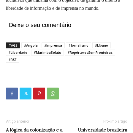
lucrativos que trabalha com o objectivo de garantir o direito à
liberdade de informação e de imprensa no mundo.
Deixe o seu comentário
TAGS
#Angola
#Imprensa
#Jornalismo
#Líbano
#Liberdade
#MarimbaSelutu
#RepórteresSemFronteiras
#RSF
Artigo anterior
Próximo artigo
A lógica da colonização e a
Universidade brasileira