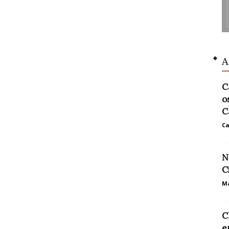
A
C
o
C
Ca
N
C
Ma
C
e