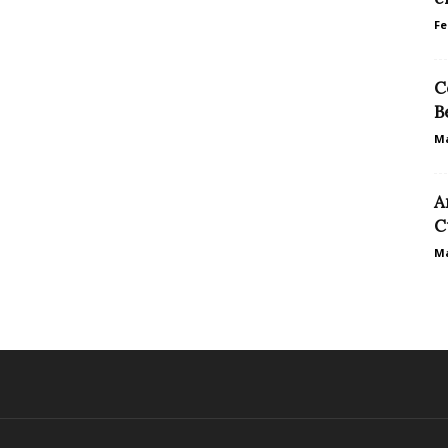
Fe
C
B
Ma
A
C
Ma