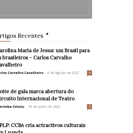
rtigos Recentes
arolina Maria de Jesus: um Brasil para
s brasileiros – Carlos Carvalho
avalheiro
rlos Carvalho Cavalheiro
-
8 de Agosto de 2022
0
oite de gala marca abertura do
ircuito Internacional de Teatro
rimba Selutu
-
30 de Junho de 2022
0
PLP: CCBA cria actractivos culturais
m Luanda