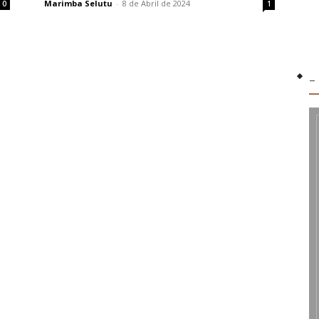
Marimba Selutu
-
8 de Abril de 2024
0
1
-