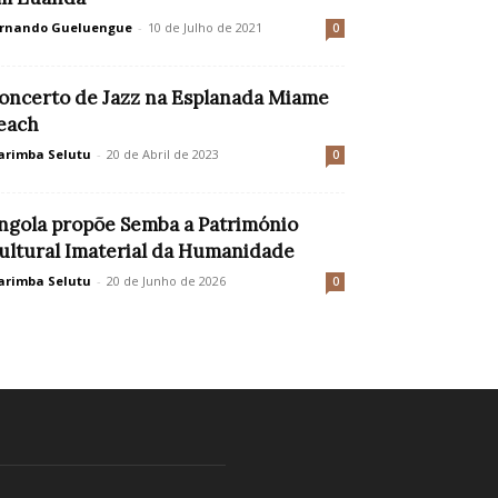
rnando Gueluengue
-
10 de Julho de 2021
0
oncerto de Jazz na Esplanada Miame
each
rimba Selutu
-
20 de Abril de 2023
0
ngola propõe Semba a Património
ultural Imaterial da Humanidade
rimba Selutu
-
20 de Junho de 2026
0