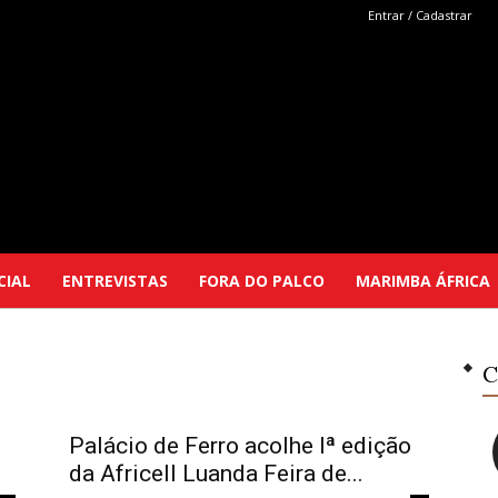
Entrar / Cadastrar
Marimba
CIAL
ENTREVISTAS
FORA DO PALCO
MARIMBA ÁFRICA
Selutu
C
Palácio de Ferro acolhe Iª edição
da Africell Luanda Feira de...