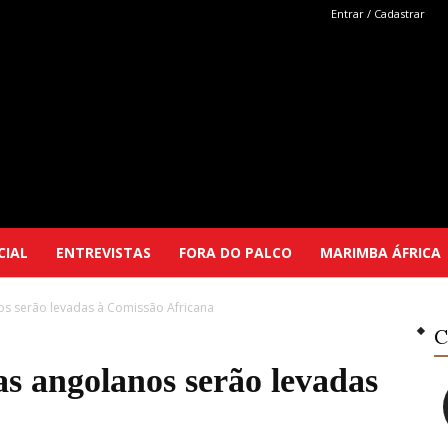
Entrar / Cadastrar
Marimba
CIAL
ENTREVISTAS
FORA DO PALCO
MARIMBA ÁFRICA
nos serão levadas à Comissão Africana
Selutu
C
tas angolanos serão levadas