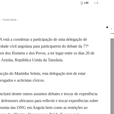
248
0
- Publicidade -
-
tá a coordenar a participação de uma delegação de
edade civil angolana para participarem do debate da 77ª
os dos Homens e dos Povos, a ter lugar entre os dias 20 de
 Arusha, República Unida da Tanzânia.
cção do Marimba Selutu, esta delegação tem de estar
ogados e activistas cívicos.
cluirá dentre outros assuntos debates e trocas de experiência
efensores africanos para reflectir e trocar experiências sobre
autonomia das ONG em Angola bem como as restrições ao