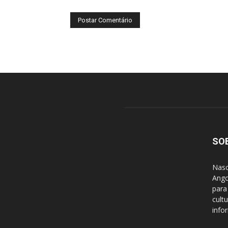
SO
Nasc
Ango
para
cult
info