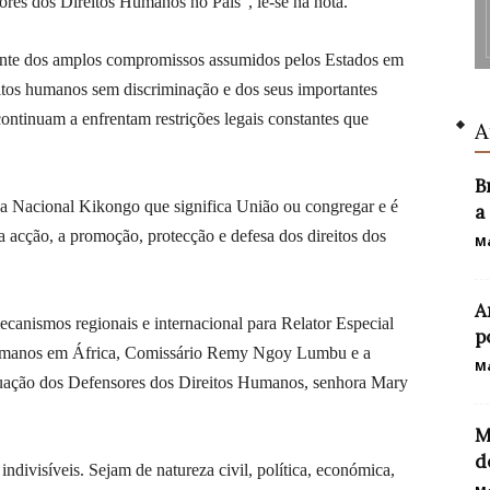
ores dos Direitos Humanos no País”, lê-se na nota.
ante dos amplos compromissos assumidos pelos Estados em
reitos humanos sem discriminação e dos seus importantes
continuam a enfrentam restrições legais constantes que
A
B
a Nacional Kikongo que significa União ou congregar e é
a
cção, a promoção, protecção e defesa dos direitos dos
Ma
A
canismos regionais e internacional para Relator Especial
p
 Humanos em África, Comissário Remy Ngoy Lumbu e a
Ma
tuação dos Defensores dos Direitos Humanos, senhora Mary
M
d
ivisíveis. Sejam de natureza civil, política, económica,