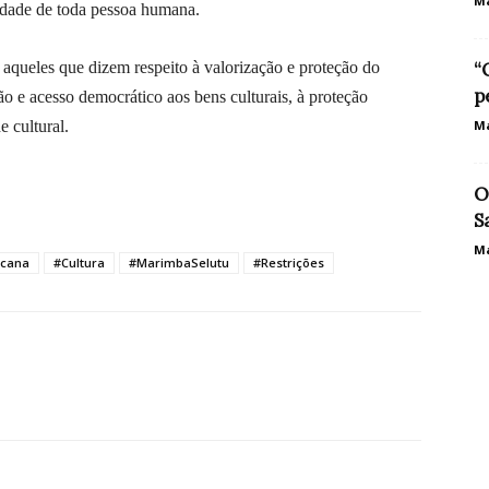
Ma
gnidade de toda pessoa humana.
 aqueles que dizem respeito à valorização e proteção do
“
p
ão e acesso democrático aos bens culturais, à proteção
e cultural.
Ma
O
S
Ma
icana
#Cultura
#MarimbaSelutu
#Restrições