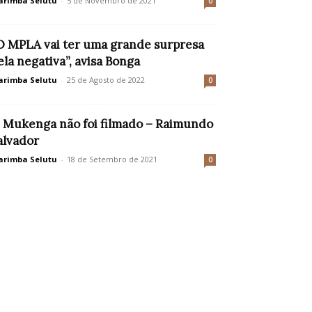
rimba Selutu
-
5 de Novembro de 2021
0
O MPLA vai ter uma grande surpresa
ela negativa”, avisa Bonga
rimba Selutu
-
25 de Agosto de 2022
0
 Mukenga não foi filmado – Raimundo
alvador
rimba Selutu
-
18 de Setembro de 2021
0