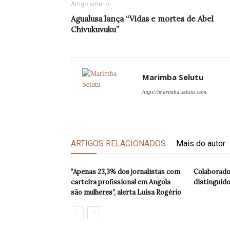
Artigo anterior
Agualusa lança “Vidas e mortes de Abel
Chivukuvuku”
Marimba Selutu
https://marimba.selutu.com
ARTIGOS RELACIONADOS
Mais do autor
“Apenas 23,3% dos jornalistas com
Colaborado
carteira profissional em Angola
distinguido
são mulheres”, alerta Luísa Rogério