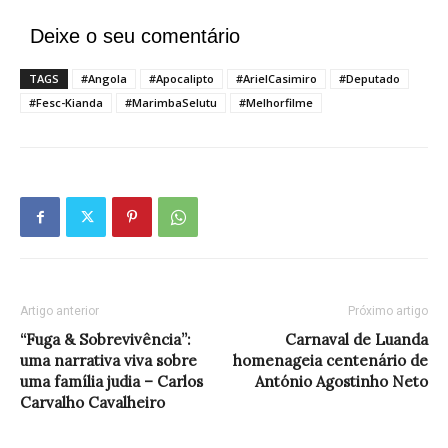
Deixe o seu comentário
TAGS
#Angola
#Apocalipto
#ArielCasimiro
#Deputado
#Fesc-Kianda
#MarimbaSelutu
#Melhorfilme
Artigo anterior
Próximo artigo
“Fuga & Sobrevivência”:
Carnaval de Luanda
uma narrativa viva sobre
homenageia centenário de
uma família judia – Carlos
António Agostinho Neto
Carvalho Cavalheiro