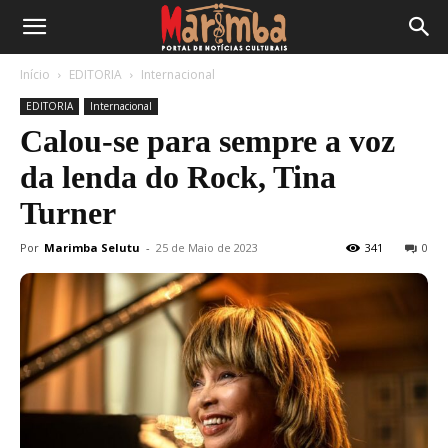
Início
EDITORIA
Internacional
EDITORIA
Internacional
Calou-se para sempre a voz
da lenda do Rock, Tina
Turner
Por
Marimba Selutu
-
25 de Maio de 2023
341
0