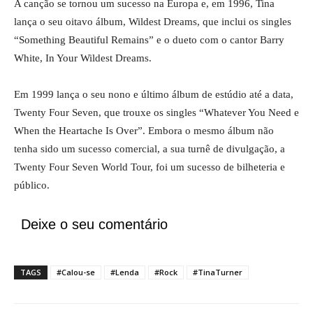
A canção se tornou um sucesso na Europa e, em 1996, Tina
lança o seu oitavo álbum, Wildest Dreams, que inclui os singles
“Something Beautiful Remains” e o dueto com o cantor Barry
White, In Your Wildest Dreams.
Em 1999 lança o seu nono e último álbum de estúdio até a data,
Twenty Four Seven, que trouxe os singles “Whatever You Need e
When the Heartache Is Over”. Embora o mesmo álbum não
tenha sido um sucesso comercial, a sua turnê de divulgação, a
Twenty Four Seven World Tour, foi um sucesso de bilheteria e
público.
Deixe o seu comentário
TAGS
#Calou-se
#Lenda
#Rock
#TinaTurner