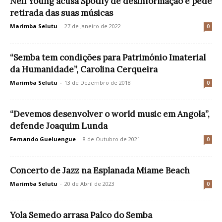
Neil Young acusa Spotify de desinformação e pede
retirada das suas músicas
Marimba Selutu
-
27 de Janeiro de 2022
0
“Semba tem condições para Património Imaterial
da Humanidade”, Carolina Cerqueira
Marimba Selutu
-
13 de Dezembro de 2018
0
“Devemos desenvolver o world music em Angola”,
defende Joaquim Lunda
Fernando Gueluengue
-
8 de Outubro de 2021
0
Concerto de Jazz na Esplanada Miame Beach
Marimba Selutu
-
20 de Abril de 2023
0
Yola Semedo arrasa Palco do Semba