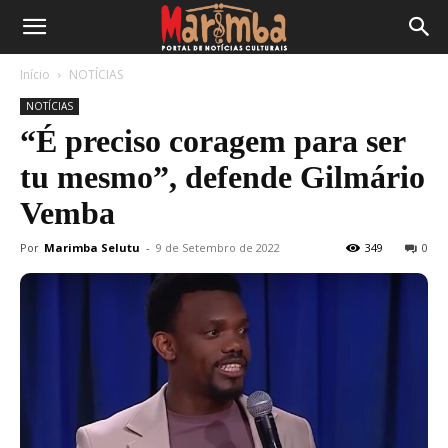
Início
NOTÍCIAS
NOTÍCIAS
“É preciso coragem para ser
tu mesmo”, defende Gilmário
Vemba
Por
Marimba Selutu
-
9 de Setembro de 2022
349
0