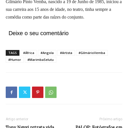
Gilmário Pinto Vemba, nascido a 19 de Junho de 1985, iniciou a
sua carreira aos 15 anos de idade, no teatro, tinha sempre a
comédia como parte das raízes do conjunto.
Deixe o seu comentário
TAGS
#África
#Angola
#Artista
#GilmárioVemba
#Humor
#MarimbaSelutu
Artigo anterior
Próximo artigo
Tony Nguxi retrata vida
PALOP: Fotógrafos em