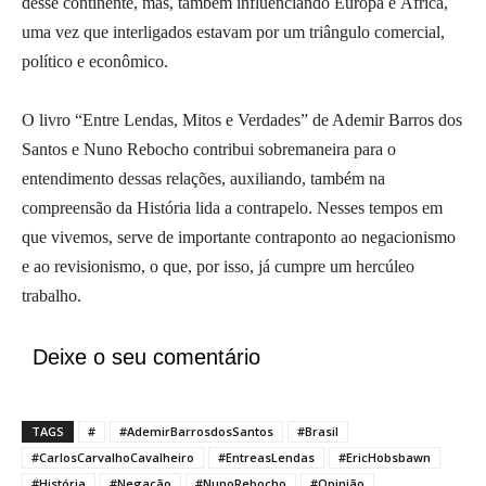
desse continente, mas, também influenciando Europa e África,
uma vez que interligados estavam por um triângulo comercial,
político e econômico.
O livro “Entre Lendas, Mitos e Verdades” de Ademir Barros dos
Santos e Nuno Rebocho contribui sobremaneira para o
entendimento dessas relações, auxiliando, também na
compreensão da História lida a contrapelo. Nesses tempos em
que vivemos, serve de importante contraponto ao negacionismo
e ao revisionismo, o que, por isso, já cumpre um hercúleo
trabalho.
Deixe o seu comentário
TAGS
#
#AdemirBarrosdosSantos
#Brasil
#CarlosCarvalhoCavalheiro
#EntreasLendas
#EricHobsbawn
#História
#Negação
#NunoRebocho
#Opinião