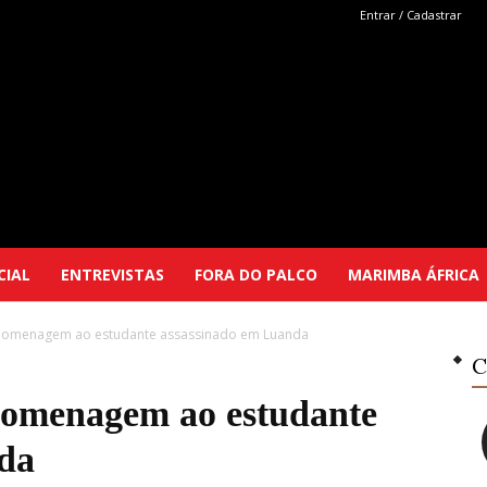
Entrar / Cadastrar
Marimba
CIAL
ENTREVISTAS
FORA DO PALCO
MARIMBA ÁFRICA
 homenagem ao estudante assassinado em Luanda
Selutu
C
homenagem ao estudante
da