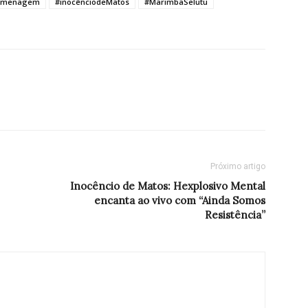
omenagem
#inocênciodeMatos
#MarimbaSelutu
Próximo artigo
Inocêncio de Matos: Hexplosivo Mental
encanta ao vivo com “Ainda Somos
Resistência”