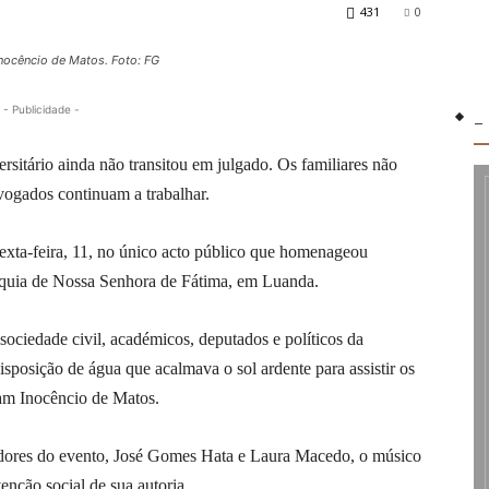
431
0
nocêncio de Matos. Foto: FG
- Publicidade -
-
rsitário ainda não transitou em julgado. Os familiares não
vogados continuam a trabalhar.
sexta-feira, 11, no único acto público que homenageou
quia de Nossa Senhora de Fátima, em Luanda.
 sociedade civil, académicos, deputados e políticos da
isposição de água que acalmava o sol ardente para assistir os
ram Inocêncio de Matos.
adores do evento, José Gomes Hata e Laura Macedo, o músico
nção social de sua autoria.