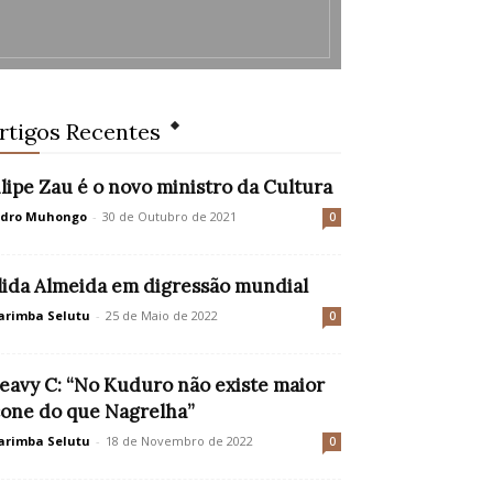
rtigos Recentes
ilipe Zau é o novo ministro da Cultura
edro Muhongo
-
30 de Outubro de 2021
0
lida Almeida em digressão mundial
rimba Selutu
-
25 de Maio de 2022
0
eavy C: “No Kuduro não existe maior
cone do que Nagrelha”
rimba Selutu
-
18 de Novembro de 2022
0