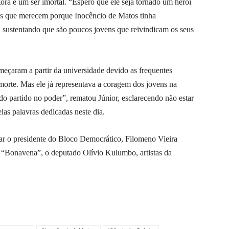
gora é um ser imortal. “Espero que ele seja tornado um herói
os que merecem porque Inocêncio de Matos tinha
, sustentando que são poucos jovens que reivindicam os seus
meçaram a partir da universidade devido as frequentes
orte. Mas ele já representava a coragem dos jovens na
o partido no poder”, rematou Júnior, esclarecendo não estar
las palavras dedicadas neste dia.
r o presidente do Bloco Democrático, Filomeno Vieira
 “Bonavena”, o deputado Olívio Kulumbo, artistas da