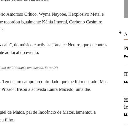
prio Amoroso Crítico, Wyma Nayobe, Hexplosivo Metal e
e recordou igualmente Kénia Imortal, Carbono Casimiro,
e.
A
 caiu”, do músico e activista Tanaice Neutro, que encontra-
F
nte ao local do evento.
P
Mural da Cidadania em Luanda. Foto: DR
E
a. Temos um campo no outro lado que me foi mostrado. Mas
Ma
al Prisão”, frisou a activista Laura Macedo, uma das
H
í
uel de Matos, pai de Inocêncio de Matos, lamentou a
Ma
eu filho.