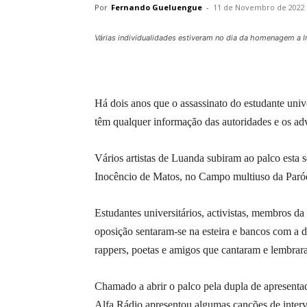
Por
Fernando Gueluengue
-
11 de Novembro de 2022
Várias individualidades estiveram no dia da homenagem a I
Há dois anos que o assassinato do estudante unive
têm qualquer informação das autoridades e os ad
Vários artistas de Luanda subiram ao palco esta 
Inocêncio de Matos, no Campo multiuso da Paró
Estudantes universitários, activistas, membros da
oposição sentaram-se na esteira e bancos com a d
rappers, poetas e amigos que cantaram e lembra
Chamado a abrir o palco pela dupla de apresent
Alfa Rádio apresentou algumas canções de interve