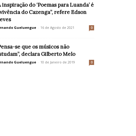
A inspiração do ‘Poemas para Luanda’ é
 vivência do Cazenga”, refere Edson
eves
rnando Gueluengue
-
16 de Agosto de 2021
0
Pensa-se que os músicos não
studam”, declara Gilberto Melo
rnando Gueluengue
-
10 de Janeiro de 2019
0