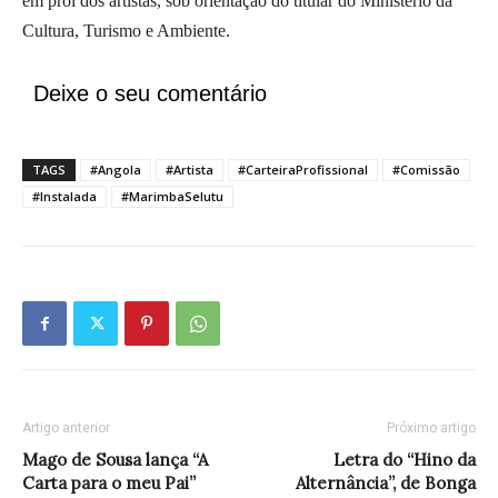
em prol dos artistas, sob orientação do titular do Ministério da
Cultura, Turismo e Ambiente.
Deixe o seu comentário
TAGS
#Angola
#Artista
#CarteiraProfissional
#Comissão
#Instalada
#MarimbaSelutu
Artigo anterior
Próximo artigo
Mago de Sousa lança “A
Letra do “Hino da
Carta para o meu Pai”
Alternância”, de Bonga