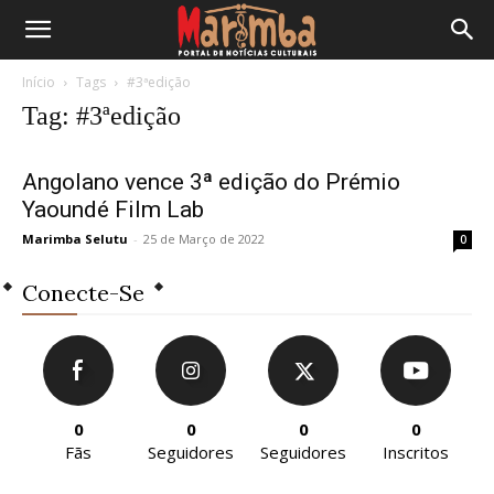
Início
Tags
#3ªedição
Tag: #3ªedição
Angolano vence 3ª edição do Prémio
Yaoundé Film Lab
Marimba Selutu
-
25 de Março de 2022
0
Conecte-Se
0
0
0
0
Fãs
Seguidores
Seguidores
Inscritos