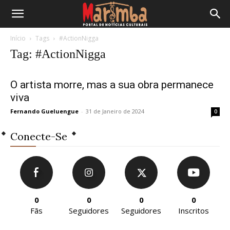
Início
Tags
#ActionNigga
Tag: #ActionNigga
O artista morre, mas a sua obra permanece
viva
Fernando Gueluengue
-
31 de Janeiro de 2024
0
Conecte-Se
0
0
0
0
Fãs
Seguidores
Seguidores
Inscritos