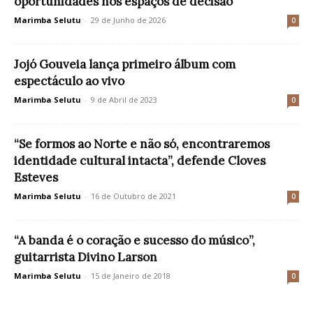
oportunidades nos espaços de decisão
Marimba Selutu
-
29 de Junho de 2026
0
Jojó Gouveia lança primeiro álbum com
espectáculo ao vivo
Marimba Selutu
-
9 de Abril de 2023
0
“Se formos ao Norte e não só, encontraremos
identidade cultural intacta”, defende Cloves
Esteves
Marimba Selutu
-
16 de Outubro de 2021
0
“A banda é o coração e sucesso do músico”,
guitarrista Divino Larson
Marimba Selutu
-
15 de Janeiro de 2018
0