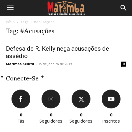
Início
Tags
#Acusações
Tag: #Acusações
Defesa de R. Kelly nega acusações de
assédio
Marimba Selutu
-
15 de Janeiro de 2019
0
Conecte-Se
0
0
0
0
Fãs
Seguidores
Seguidores
Inscritos