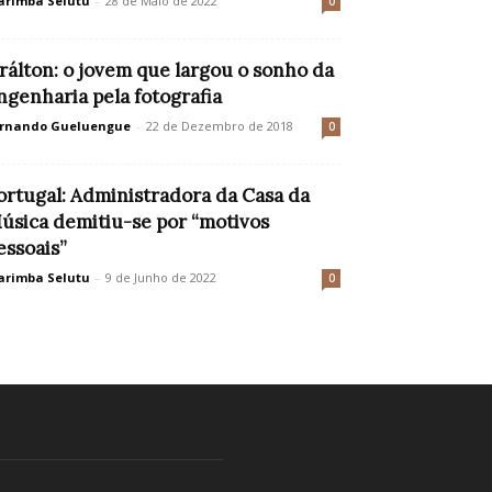
rimba Selutu
-
28 de Maio de 2022
0
rálton: o jovem que largou o sonho da
ngenharia pela fotografia
rnando Gueluengue
-
22 de Dezembro de 2018
0
ortugal: Administradora da Casa da
úsica demitiu-se por “motivos
essoais”
rimba Selutu
-
9 de Junho de 2022
0