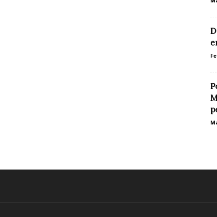
Ma
D
e
Fe
P
M
p
Ma