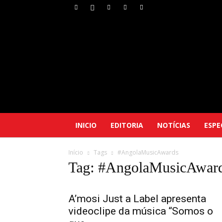
INICIO
EDITORIA
NOTÍCIAS
ESPE
Início
Tags
#AngolaMusicAwards
Tag: #AngolaMusicAwar
A’mosi Just a Label apresenta
videoclipe da música “Somos o