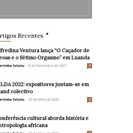
rtigos Recentes
lfredina Ventura lança “O Caçador de
eoas e o Sétimo Orgasmo” em Luanda
rimba Selutu
-
8 de Dezembro de 2021
0
ILDA 2022: expositores juntam-se em
tand colectivo
rimba Selutu
-
20 de Julho de 2022
0
onferência cultural aborda história e
ntropologia africana