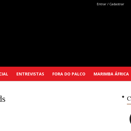
Entrar / Cadastrar
Marimba
CIAL
ENTREVISTAS
FORA DO PALCO
MARIMBA ÁFRICA
Selutu
ds
C