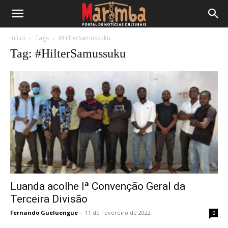
Início
Tags
#HilterSamussuku
Tag: #HilterSamussuku
Luanda acolhe Iª Convenção Geral da
Terceira Divisão
Fernando Gueluengue
-
11 de Fevereiro de 2022
0